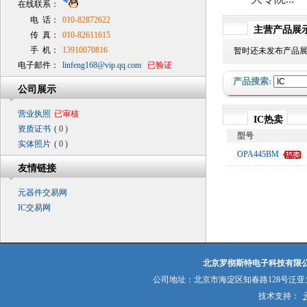
在线联系：
电 话：
010-82872622
主营产品展
传 真：
010-82611615
手 机：
13910070816
暂时还未发布产品
电子邮件：
linfeng168@vip.qq.com
已验证
产品搜索:
公司展示
营业执照
已审核
IC热卖
资质证书
( 0 )
型号
实体照片
( 0 )
OPA445BM
友情链接
元器件交易网
IC交易网
北京罗彻斯特电子科技有限
公司地址：北京市海淀区知春路128号泛亚大厦
技术支持：