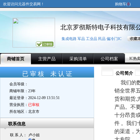
欢迎访问元器件交易网！
购物车(
0
)
北京罗彻斯特电子科技有限
集成电路 军品 工业品 民品 偏冷门IC
IC热
商铺首页
主营产品
采购清单
公司档案
已 审 核 未 认 证
公司简介
我们的数
会员等级：
销全世界
商铺年限：
23年
最近登录：
2024-12-09 13:51:51
货和期货,
营业执照：
已审核
产品。不
所在地区：
北京市
十分昂贵
件 。我们
联系信息
的渠道，
联 系 人：
卢小姐
大专院...